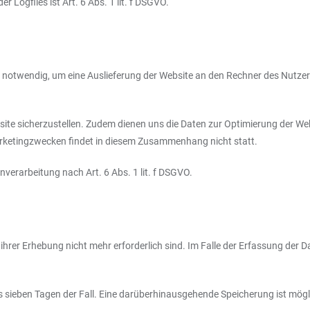
Logfiles ist Art. 6 Abs. 1 lit. f DSGVO.
notwendig, um eine Auslieferung der Website an den Rechner des Nutzers
bsite sicherzustellen. Zudem dienen uns die Daten zur Optimierung der Web
rketingzwecken findet in diesem Zusammenhang nicht statt.
nverarbeitung nach Art. 6 Abs. 1 lit. f DSGVO.
rer Erhebung nicht mehr erforderlich sind. Im Falle der Erfassung der Date
ns sieben Tagen der Fall. Eine darüberhinausgehende Speicherung ist mögli