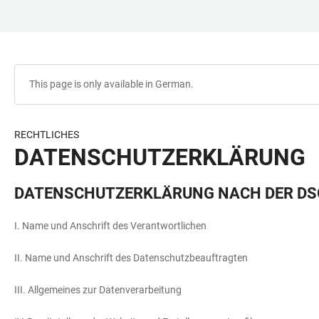
JUMP
OPEN
OPEN
ACCESSIBILITY
TO
MAIN
SEARCH
LINKS
MAIN
NAVIGATION
FORM
CONTENT
This page is only available in German.
RECHTLICHES
DATENSCHUTZERKLÄRUNG
DATENSCHUTZERKLÄRUNG NACH DER D
I. Name und Anschrift des Verantwortlichen
II. Name und Anschrift des Datenschutzbeauftragten
III. Allgemeines zur Datenverarbeitung