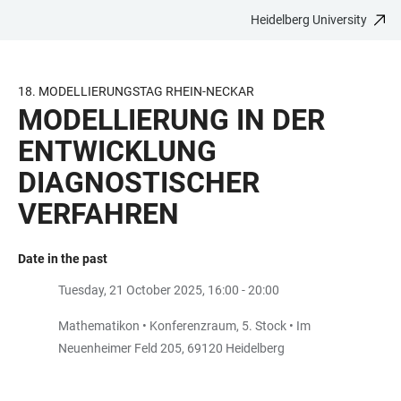
Heidelberg University
JUMP
OPEN
OPEN
ACCESSIBILITY
TO
MAIN
SEARCH
LINKS
MAIN
NAVIGATION
FORM
18. MODELLIERUNGSTAG RHEIN-NECKAR
CONTENT
MODELLIERUNG IN DER
ENTWICKLUNG
DIAGNOSTISCHER
VERFAHREN
Date in the past
Tuesday, 21 October 2025, 16:00 - 20:00
Mathematikon • Konferenzraum, 5. Stock • Im
Neuenheimer Feld 205, 69120 Heidelberg