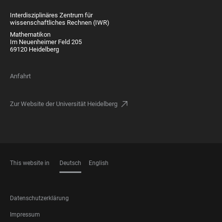
Interdisziplinäres Zentrum für
wissenschaftliches Rechnen (IWR)
Mathematikon
Im Neuenheimer Feld 205
69120 Heidelberg
Anfahrt
Zur Website der Universität Heidelberg
This website in
Deutsch
English
SPRACHEN
FOOTER
Datenschutzerklärung
LEGAL
Impressum