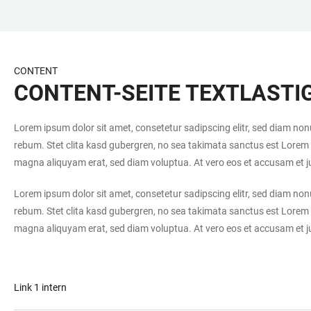
ZUM
HAUPTNAVIGATION
WEBSEITENSUCHE
LINKS
HAUPTINHALT
ÖFFNEN
ÖFFNEN
ZUR
BARRIEREFREIHEIT
CONTENT
CONTENT-SEITE TEXTLASTI
Lorem ipsum dolor sit amet, consetetur sadipscing elitr, sed diam no
rebum. Stet clita kasd gubergren, no sea takimata sanctus est Lorem 
magna aliquyam erat, sed diam voluptua. At vero eos et accusam et ju
Lorem ipsum dolor sit amet, consetetur sadipscing elitr, sed diam no
rebum. Stet clita kasd gubergren, no sea takimata sanctus est Lorem 
magna aliquyam erat, sed diam voluptua. At vero eos et accusam et ju
Link 1 intern