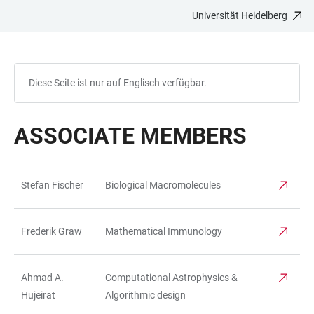
Universität Heidelberg
ZUM
HAUPTNAVIGATION
WEBSEITENSUCHE
LINKS
HAUPTINHALT
ÖFFNEN
ÖFFNEN
ZUR
BARRIEREFREIHEIT
Diese Seite ist nur auf Englisch verfügbar.
ASSOCIATE MEMBERS
Stefan Fischer
Biological Macromolecules
TABELLE
Frederik Graw
Mathematical Immunology
Ahmad A.
Computational Astrophysics &
Hujeirat
Algorithmic design