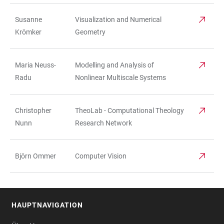
Susanne
Visualization and Numerical
Krömker
Geometry
Maria Neuss-
Modelling and Analysis of
Radu
Nonlinear Multiscale Systems
Christopher
TheoLab - Computational Theology
Nunn
Research Network
Björn Ommer
Computer Vision
HAUPTNAVIGATION
FOOTER