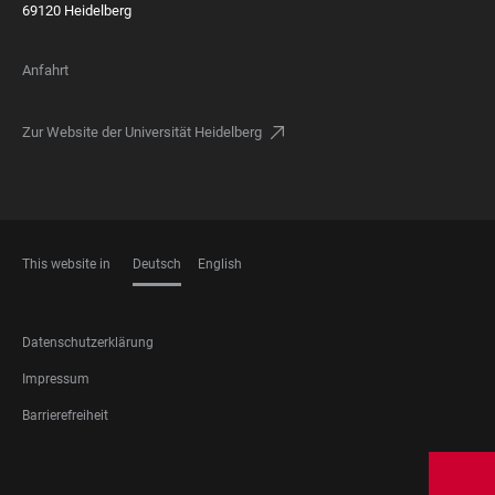
69120 Heidelberg
Anfahrt
Zur Website der Universität Heidelberg
This website in
Deutsch
English
SPRACHEN
FOOTER
Datenschutzerklärung
LEGAL
Impressum
Barrierefreiheit
FOOTER