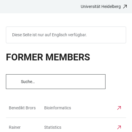
Universität Heidelberg
ZUM
HAUPTNAVIGATION
WEBSEITENSUCHE
LINKS
HAUPTINHALT
ÖFFNEN
ÖFFNEN
ZUR
BARRIEREFREIHEIT
Diese Seite ist nur auf Englisch verfügbar.
FORMER MEMBERS
TABELLENFILTER
Benedikt Brors
Bioinformatics
TABELLE
Rainer
Statistics