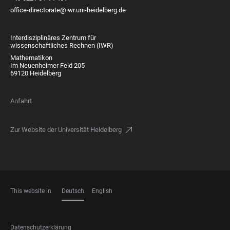
office-directorate@iwr.uni-heidelberg.de
Interdisziplinäres Zentrum für
wissenschaftliches Rechnen (IWR)
Mathematikon
Im Neuenheimer Feld 205
69120 Heidelberg
Anfahrt
Zur Website der Universität Heidelberg
This website in
Deutsch
English
SPRACHEN
FOOTER
Datenschutzerklärung