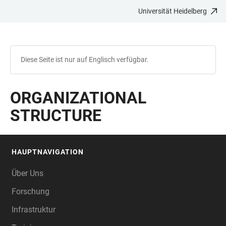
Universität Heidelberg
ZUM
HAUPTNAVIGATION
WEBSEITENSUCHE
LINKS
HAUPTINHALT
ÖFFNEN
ÖFFNEN
ZUR
BARRIEREFREIHEIT
Diese Seite ist nur auf Englisch verfügbar.
ORGANIZATIONAL
STRUCTURE
HAUPTNAVIGATION
FOOTER
Über Uns
Forschung
Infrastruktur