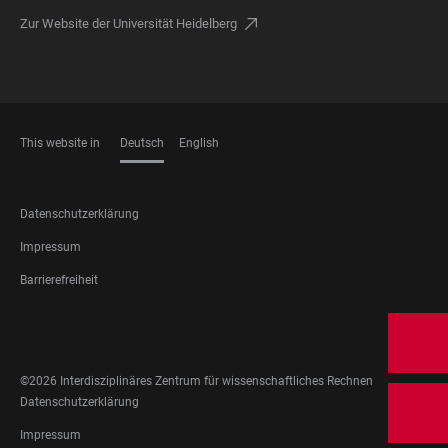
Zur Website der Universität Heidelberg
This website in
Deutsch
English
SPRACHEN
FOOTER
Datenschutzerklärung
LEGAL
Impressum
Barrierefreiheit
FOOTER
SOCIAL
MEDIA
©2026 Interdisziplinäres Zentrum für wissenschaftliches Rechnen
FOOTER
Datenschutzerklärung
LEGAL
Impressum