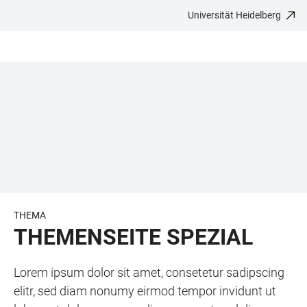
Universität Heidelberg
ZUM
HAUPTNAVIGATION
WEBSEITENSUCHE
LINKS
HAUPTINHALT
ÖFFNEN
ÖFFNEN
ZUR
BARRIEREFREIHEIT
THEMA
THEMENSEITE SPEZIAL
Lorem ipsum dolor sit amet, consetetur sadipscing
elitr, sed diam nonumy eirmod tempor invidunt ut