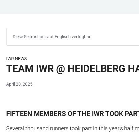
ZUM
HAUPTNAVIGATION
WEBSEITENSUCHE
LINKS
HAUPTINHALT
ÖFFNEN
ÖFFNEN
ZUR
BARRIEREFREIHEIT
Diese Seite ist nur auf Englisch verfügbar.
IWR NEWS
TEAM IWR @ HEIDELBERG H
April 28, 2025
FIFTEEN MEMBERS OF THE IWR TOOK PAR
Several thousand runners took part in this year's half 