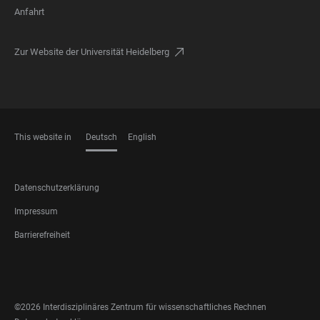
Anfahrt
Zur Website der Universität Heidelberg
This website in
Deutsch
English
SPRACHEN
FOOTER
Datenschutzerklärung
LEGAL
Impressum
Barrierefreiheit
FOOTER
SOCIAL
MEDIA
©2026 Interdisziplinäres Zentrum für wissenschaftliches Rechnen